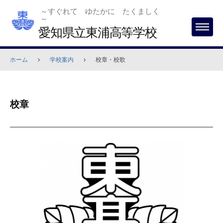
Skip
～すぐれて ゆたかに たくましく
～
to
愛知県立東浦高等学校
MENU
content
ホーム
学校案内
校章・校歌
校
校章
章・
校
歌
2024
年
1
月
26
日